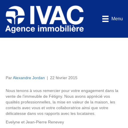
Menu
Nous tenons à vous
remercier
Par
Alexandre Jordan
|
22 février 2015
Nous tenons à vous remercier pour votre engagement dans la
vente de l’immeuble de Fétigny. Nous avons apprécié vos
qualités professionnelles, la mise en valeur de la maison, les
contacts avec vous et votre collaboratrice ainsi que votre
délicatesse dans vos rapports avec les locataires.
Evelyne et Jean-Pierre Renevey